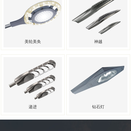
美轮美奂
神越
递进
钻石灯